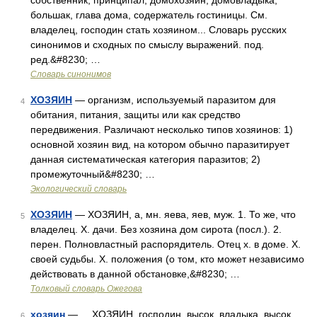
собственник, принципал; домохозяин, домовладыка,
большак, глава дома, содержатель гостиницы. См.
владелец, господин стать хозяином... Словарь русских
синонимов и сходных по смыслу выражений. под.
ред.&#8230; …
Словарь синонимов
ХОЗЯИН
— организм, используемый паразитом для
4
обитания, питания, защиты или как средство
передвижения. Различают несколько типов хозяинов: 1)
основной хозяин вид, на котором обычно паразитирует
данная систематическая категория паразитов; 2)
промежуточный&#8230; …
Экологический словарь
ХОЗЯИН
— ХОЗЯИН, а, мн. яева, яев, муж. 1. То же, что
5
владелец. Х. дачи. Без хозяина дом сирота (посл.). 2.
перен. Полновластный распорядитель. Отец х. в доме. Х.
своей судьбы. Х. положения (о том, кто может независимо
действовать в данной обстановке,&#8230; …
Толковый словарь Ожегова
хозяин
— ХОЗЯИН, господин, высок. владыка, высок.
6