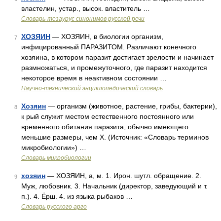
властелин, устар., высок. властитель …
Словарь-тезаурус синонимов русской речи
ХОЗЯИН
— ХОЗЯИН, в биологии организм,
7
инфицированный ПАРАЗИТОМ. Различают конечного
хозяина, в котором паразит достигает зрелости и начинает
размножаться, и промежуточного, где паразит находится
некоторое время в неактивном состоянии …
Научно-технический энциклопедический словарь
Хозяин
— организм (животное, растение, грибы, бактерии),
8
к рый служит местом естественного постоянного или
временного обитания паразита, обычно имеющего
меньшие размеры, чем X. (Источник: «Словарь терминов
микробиологии») …
Словарь микробиологии
хозяин
— ХОЗЯИН, а, м. 1. Ирон. шутл. обращение. 2.
9
Муж, любовник. 3. Начальник (директор, заведующий и т.
п.). 4. Ёрш. 4. из языка рыбаков …
Словарь русского арго